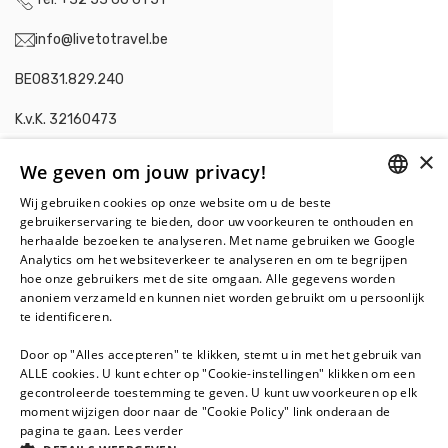
info@livetotravel.be
BE0831.829.240
K.v.K. 32160473
×
We geven om jouw privacy!
Wij gebruiken cookies op onze website om u de beste
DUTCH
Contacteer ons in
gebruikerservaring te bieden, door uw voorkeuren te onthouden en
herhaalde bezoeken te analyseren. Met name gebruiken we Google
Nederland
.
FRENCH
Analytics om het websiteverkeer te analyseren en om te begrijpen
hoe onze gebruikers met de site omgaan. Alle gegevens worden
Live To Travel BV
anoniem verzameld en kunnen niet worden gebruikt om u persoonlijk
Juan Grisstraat 120-122
te identificeren.
1328 SV Almere
Door op "Alles accepteren" te klikken, stemt u in met het gebruik van
+31 36 5488 277
ALLE cookies. U kunt echter op "Cookie-instellingen" klikken om een
gecontroleerde toestemming te geven. U kunt uw voorkeuren op elk
info@livetotravel.nl
moment wijzigen door naar de "Cookie Policy" link onderaan de
pagina te gaan.
Lees verder