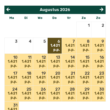
Augustus
2026
<
>
Ma
Di
Wo
Do
Vr
Za
Zo
1
2
3
4
5
6
7
8
9
1.421
1.421
1.421
1.421
p.p.
p.p.
p.p.
p.p.
10
11
12
13
14
15
16
1.421
1.421
1.421
1.421
1.421
1.421
1.421
p.p.
p.p.
p.p.
p.p.
p.p.
p.p.
p.p.
17
18
19
20
21
22
23
1.421
1.421
1.421
1.421
1.421
1.421
1.421
p.p.
p.p.
p.p.
p.p.
p.p.
p.p.
p.p.
24
25
26
27
28
29
30
1.421
1.421
1.421
1.421
1.421
1.421
1.421
p.p.
p.p.
p.p.
p.p.
p.p.
p.p.
p.p.
31
1.421