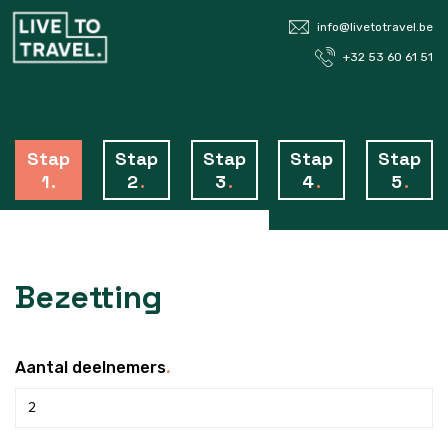
info@livetotravel.be
+32 53 60 61 51
Stap
Stap
Stap
Stap
Stap
1
.
2
.
3
.
4
.
5
.
Bezetting
.
Aantal deelnemers