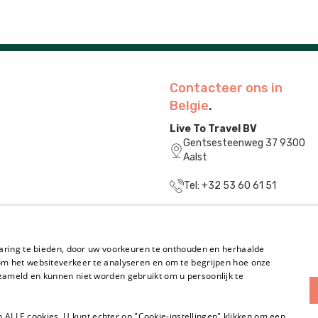
Contacteer ons in
Belgie
.
Live To Travel BV
Gentsesteenweg 37 9300
Aalst
Tel: +32 53 60 61 51
info@livetotravel.be
BE0831.829.240
aring te bieden, door uw voorkeuren te onthouden en herhaalde
m het websiteverkeer te analyseren en om te begrijpen hoe onze
K.v.K. 32160473
ameld en kunnen niet worden gebruikt om u persoonlijk te
n ALLE cookies. U kunt echter op "Cookie-instellingen" klikken om een