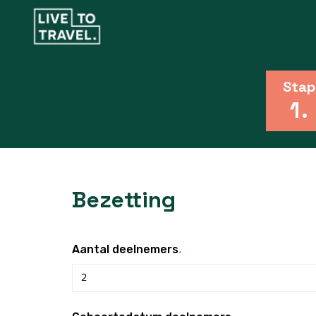
Stap
1
.
Bezetting
.
Aantal deelnemers