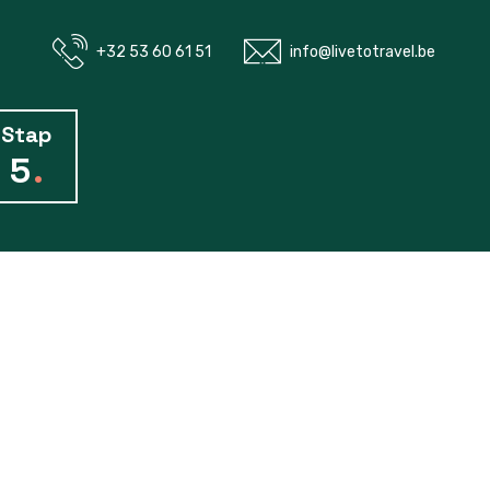
+32 53 60 61 51
info@livetotravel.be
Stap
5
.