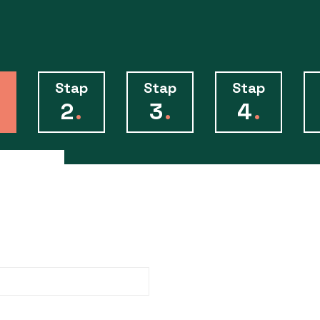
Stap
Stap
Stap
2
.
3
.
4
.