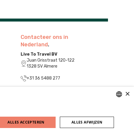
Contacteer ons in
Nederland
.
Live To Travel BV
Juan Grisstraat 120-122
1328 SV Almere
+31 36 5488 277
info@livetotravel.nl
×
DUTCH
FRENCH
ALLES ACCEPTEREN
ALLES AFWIJZEN