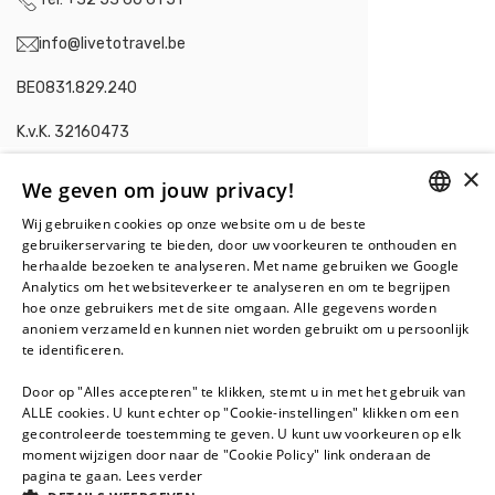
info@livetotravel.be
BE0831.829.240
K.v.K. 32160473
×
We geven om jouw privacy!
Wij gebruiken cookies op onze website om u de beste
DUTCH
Contacteer ons in
gebruikerservaring te bieden, door uw voorkeuren te onthouden en
herhaalde bezoeken te analyseren. Met name gebruiken we Google
Nederland
.
FRENCH
Analytics om het websiteverkeer te analyseren en om te begrijpen
hoe onze gebruikers met de site omgaan. Alle gegevens worden
Live To Travel BV
anoniem verzameld en kunnen niet worden gebruikt om u persoonlijk
Juan Grisstraat 120-122
te identificeren.
1328 SV Almere
Door op "Alles accepteren" te klikken, stemt u in met het gebruik van
+31 36 5488 277
ALLE cookies. U kunt echter op "Cookie-instellingen" klikken om een
gecontroleerde toestemming te geven. U kunt uw voorkeuren op elk
info@livetotravel.nl
moment wijzigen door naar de "Cookie Policy" link onderaan de
pagina te gaan.
Lees verder