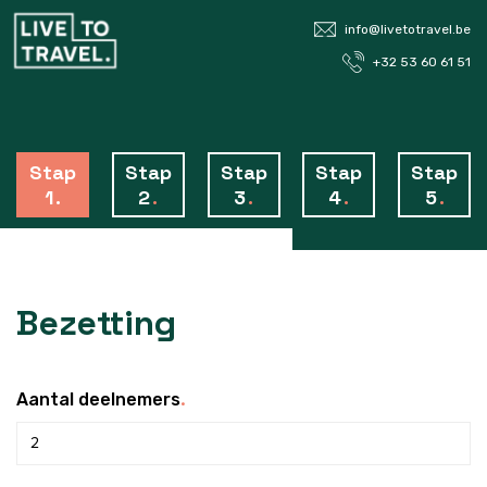
info@livetotravel.be
+32 53 60 61 51
Stap
Stap
Stap
Stap
Stap
1
.
2
.
3
.
4
.
5
.
Bezetting
.
Aantal deelnemers