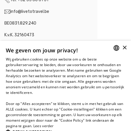
info@livetotravel.be
BE0831.829.240
K.v.K. 32160473
×
We geven om jouw privacy!
Wij gebruiken cookies op onze website om u de beste
DUTCH
Contacteer ons in
gebruikerservaring te bieden, door uw voorkeuren te onthouden en
herhaalde bezoeken te analyseren. Met name gebruiken we Google
Nederland
.
FRENCH
Analytics om het websiteverkeer te analyseren en om te begrijpen
hoe onze gebruikers met de site omgaan. Alle gegevens worden
Live To Travel BV
anoniem verzameld en kunnen niet worden gebruikt om u persoonlijk
Juan Grisstraat 120-122
te identificeren.
1328 SV Almere
Door op "Alles accepteren" te klikken, stemt u in met het gebruik van
+31 36 5488 277
ALLE cookies. U kunt echter op "Cookie-instellingen" klikken om een
gecontroleerde toestemming te geven. U kunt uw voorkeuren op elk
info@livetotravel.nl
moment wijzigen door naar de "Cookie Policy" link onderaan de
pagina te gaan.
Lees verder