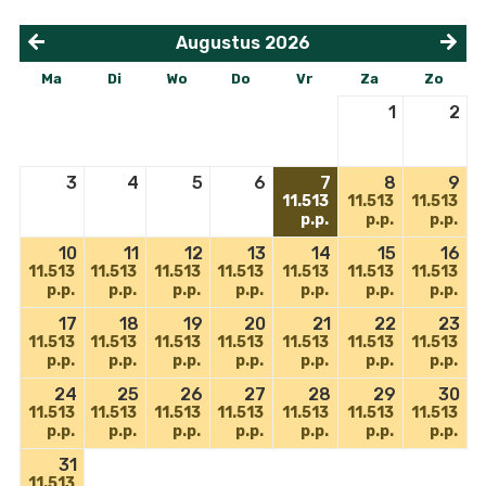
Augustus
2026
<
>
Ma
Di
Wo
Do
Vr
Za
Zo
1
2
3
4
5
6
7
8
9
11.513
11.513
11.513
p.p.
p.p.
p.p.
10
11
12
13
14
15
16
11.513
11.513
11.513
11.513
11.513
11.513
11.513
p.p.
p.p.
p.p.
p.p.
p.p.
p.p.
p.p.
17
18
19
20
21
22
23
11.513
11.513
11.513
11.513
11.513
11.513
11.513
p.p.
p.p.
p.p.
p.p.
p.p.
p.p.
p.p.
24
25
26
27
28
29
30
11.513
11.513
11.513
11.513
11.513
11.513
11.513
p.p.
p.p.
p.p.
p.p.
p.p.
p.p.
p.p.
31
11.513