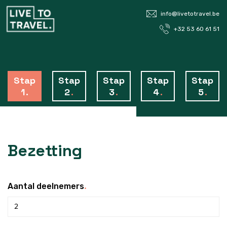
info@livetotravel.be
+32 53 60 61 51
Stap
Stap
Stap
Stap
Stap
1
.
2
.
3
.
4
.
5
.
Bezetting
.
Aantal deelnemers