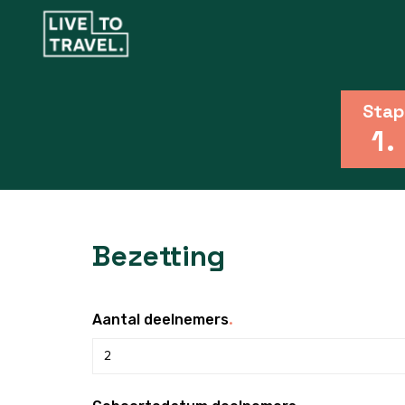
Stap
1
.
Bezetting
.
Aantal deelnemers