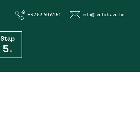
+32 53 60 61 51
info@livetotravel.be
Stap
5
.