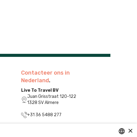
Contacteer ons in
Nederland
.
Live To Travel BV
Juan Grisstraat 120-122
1328 SV Almere
+31 36 5488 277
info@livetotravel.nl
×