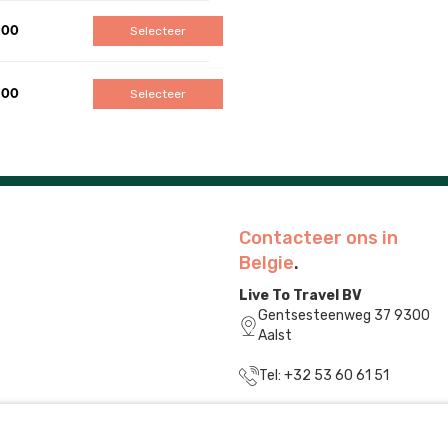
,00
Selecteer
,00
Selecteer
Contacteer ons in
Belgie
.
Live To Travel BV
Gentsesteenweg 37 9300
Aalst
Tel: +32 53 60 61 51
info@livetotravel.be