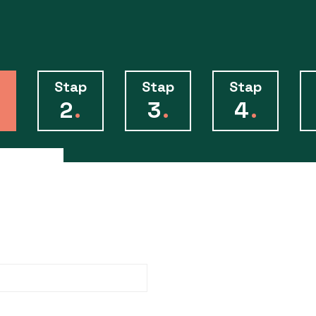
Stap
Stap
Stap
2
.
3
.
4
.