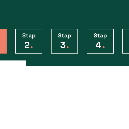
Stap
Stap
Stap
2
.
3
.
4
.