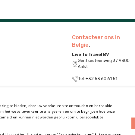
Contacteer ons in
Belgie
.
Live To Travel BV
Gentsesteenweg 37 9300
Aalst
Tel: +32 53 60 61 51
info@livetotravel.be
BE0831.829.240
aring te bieden, door uw voorkeuren te onthouden en herhaalde
m het websiteverkeer te analyseren en om te begrijpen hoe onze
K.v.K. 32160473
ameld en kunnen niet worden gebruikt om u persoonlijk te
n ALLE cookies. U kunt echter op "Cookie-instellingen" klikken om een