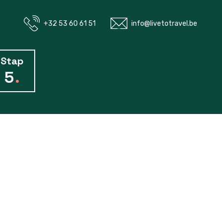
+32 53 60 61 51
info@livetotravel.be
Stap
5
.