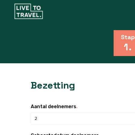
Stap
1
.
Bezetting
.
Aantal deelnemers