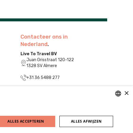
Contacteer ons in
Nederland
.
Live To Travel BV
Juan Grisstraat 120-122
1328 SV Almere
+31 36 5488 277
info@livetotravel.nl
×
DUTCH
FRENCH
ALLES ACCEPTEREN
ALLES AFWIJZEN