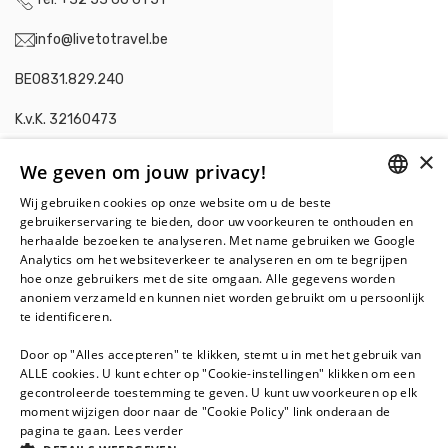
info@livetotravel.be
BE0831.829.240
K.v.K. 32160473
×
We geven om jouw privacy!
Wij gebruiken cookies op onze website om u de beste
DUTCH
Contacteer ons in
gebruikerservaring te bieden, door uw voorkeuren te onthouden en
herhaalde bezoeken te analyseren. Met name gebruiken we Google
Nederland
.
FRENCH
Analytics om het websiteverkeer te analyseren en om te begrijpen
hoe onze gebruikers met de site omgaan. Alle gegevens worden
Live To Travel BV
anoniem verzameld en kunnen niet worden gebruikt om u persoonlijk
Juan Grisstraat 120-122
te identificeren.
1328 SV Almere
Door op "Alles accepteren" te klikken, stemt u in met het gebruik van
+31 36 5488 277
ALLE cookies. U kunt echter op "Cookie-instellingen" klikken om een
gecontroleerde toestemming te geven. U kunt uw voorkeuren op elk
info@livetotravel.nl
moment wijzigen door naar de "Cookie Policy" link onderaan de
pagina te gaan.
Lees verder