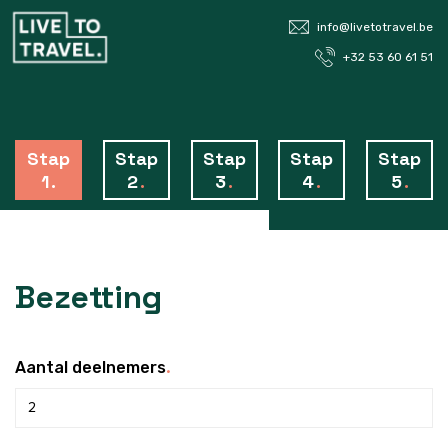
info@livetotravel.be
+32 53 60 61 51
Stap
Stap
Stap
Stap
Stap
1
.
2
.
3
.
4
.
5
.
Bezetting
.
Aantal deelnemers