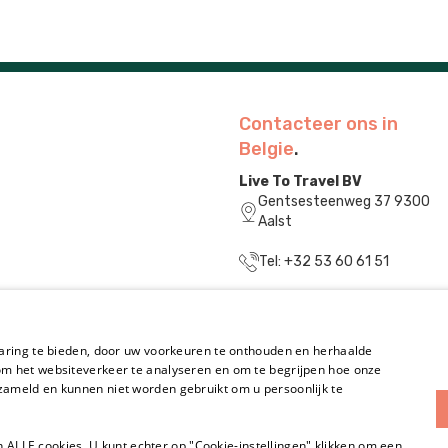
Contacteer ons in
Belgie
.
Live To Travel BV
Gentsesteenweg 37 9300
Aalst
Tel: +32 53 60 61 51
info@livetotravel.be
BE0831.829.240
aring te bieden, door uw voorkeuren te onthouden en herhaalde
m het websiteverkeer te analyseren en om te begrijpen hoe onze
K.v.K. 32160473
ameld en kunnen niet worden gebruikt om u persoonlijk te
n ALLE cookies. U kunt echter op "Cookie-instellingen" klikken om een