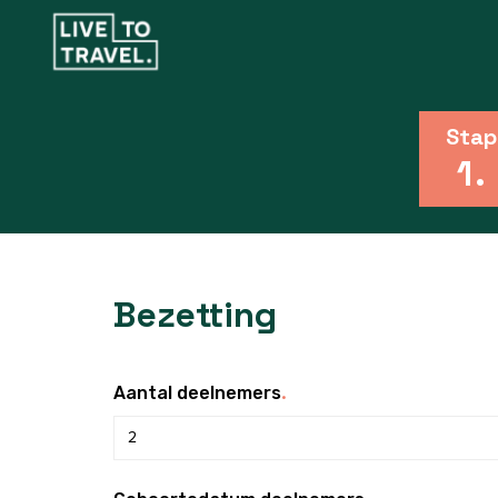
Stap
1
.
Bezetting
.
Aantal deelnemers