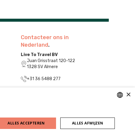
Contacteer ons in
Nederland
.
Live To Travel BV
Juan Grisstraat 120-122
1328 SV Almere
+31 36 5488 277
info@livetotravel.nl
×
DUTCH
FRENCH
ALLES ACCEPTEREN
ALLES AFWIJZEN