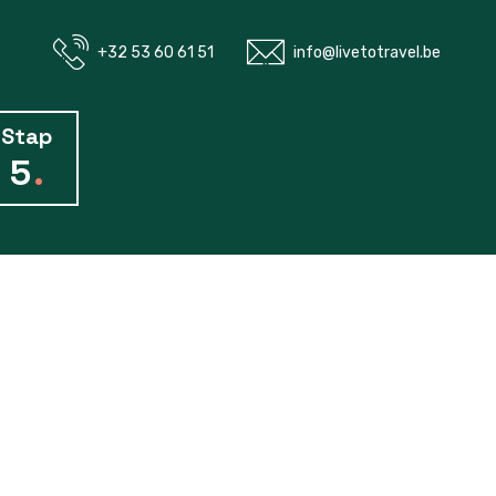
+32 53 60 61 51
info@livetotravel.be
Stap
5
.