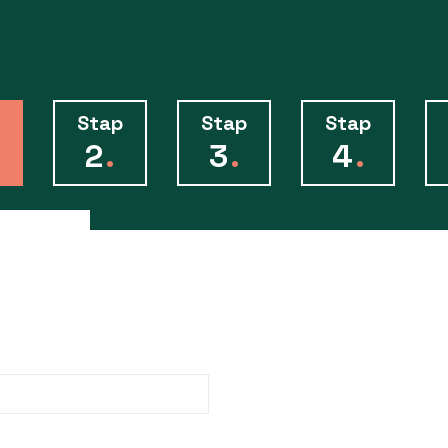
Stap
Stap
Stap
2
.
3
.
4
.