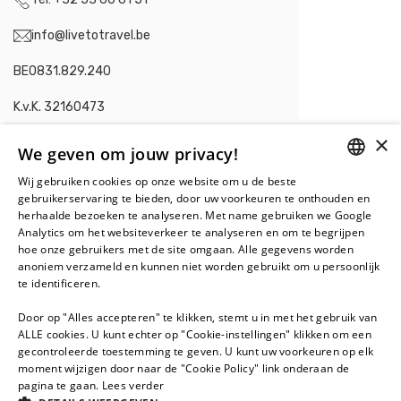
info@livetotravel.be
BE0831.829.240
K.v.K. 32160473
×
We geven om jouw privacy!
Wij gebruiken cookies op onze website om u de beste
DUTCH
Contacteer ons in
gebruikerservaring te bieden, door uw voorkeuren te onthouden en
herhaalde bezoeken te analyseren. Met name gebruiken we Google
Nederland
.
FRENCH
Analytics om het websiteverkeer te analyseren en om te begrijpen
hoe onze gebruikers met de site omgaan. Alle gegevens worden
Live To Travel BV
anoniem verzameld en kunnen niet worden gebruikt om u persoonlijk
Juan Grisstraat 120-122
te identificeren.
1328 SV Almere
Door op "Alles accepteren" te klikken, stemt u in met het gebruik van
+31 36 5488 277
ALLE cookies. U kunt echter op "Cookie-instellingen" klikken om een
gecontroleerde toestemming te geven. U kunt uw voorkeuren op elk
info@livetotravel.nl
moment wijzigen door naar de "Cookie Policy" link onderaan de
pagina te gaan.
Lees verder