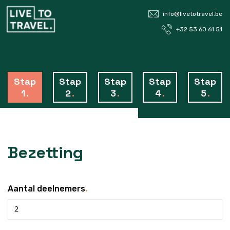
info@livetotravel.be
+32 53 60 61 51
Stap
Stap
Stap
Stap
Stap
1
.
2
.
3
.
4
.
5
.
Bezetting
.
Aantal deelnemers