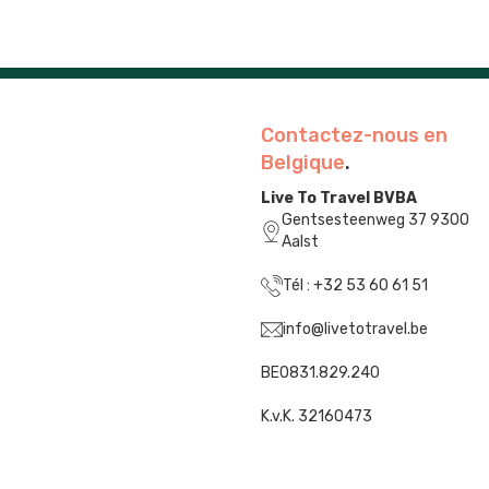
Contactez-nous en
Belgique
.
Live To Travel BVBA
Gentsesteenweg 37 9300
Aalst
Tél : +32 53 60 61 51
info@livetotravel.be
BE0831.829.240
K.v.K. 32160473