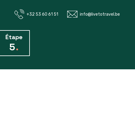
+32 53 60 61 51
info@livetotravel.be
Étape
5
.