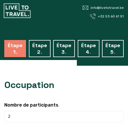
info@livetotravel.be
+32 53 60 61 51
Étape
Étape
Étape
Étape
Étape
1
.
2
.
3
.
4
.
5
.
Occupation
.
Nombre de participants