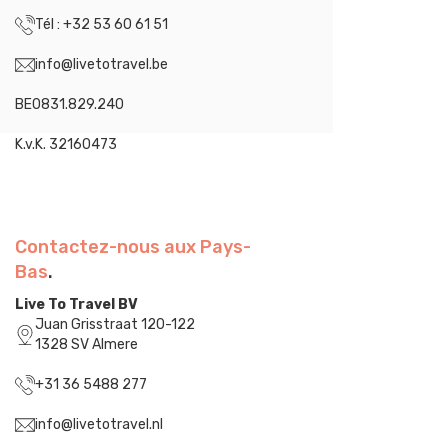
Tél : +32 53 60 61 51
info@livetotravel.be
BE0831.829.240
K.v.K. 32160473
Contactez-nous aux Pays-
Bas
.
Live To Travel BV
Juan Grisstraat 120-122
1328 SV Almere
+31 36 5488 277
info@livetotravel.nl