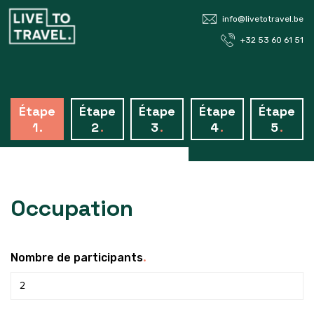
info@livetotravel.be
+32 53 60 61 51
Étape
Étape
Étape
Étape
Étape
1
.
2
.
3
.
4
.
5
.
Occupation
.
Nombre de participants